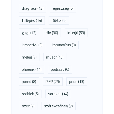
drag race
(13)
egészség
(6)
fellépés
(14)
főétel
(9)
gaga
(13)
HIV
(30)
interjú
(53)
kimberly
(13)
koronavírus
(9)
meleg
(7)
műsor
(15)
phoenix
(14)
podcast
(6)
pornó
(8)
PrEP
(29)
pride
(13)
redblek
(6)
sorozat
(14)
szex
(7)
szórakozóhely
(7)