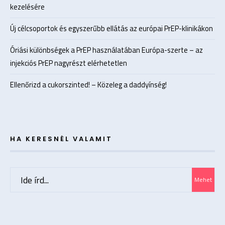
kezelésére
Új célcsoportok és egyszerűbb ellátás az európai PrEP-klinikákon
Óriási különbségek a PrEP használatában Európa-szerte – az
injekciós PrEP nagyrészt elérhetetlen
Ellenőrizd a cukorszinted! – Közeleg a daddyínség!
HA KERESNÉL VALAMIT
Search
Mehet
for: