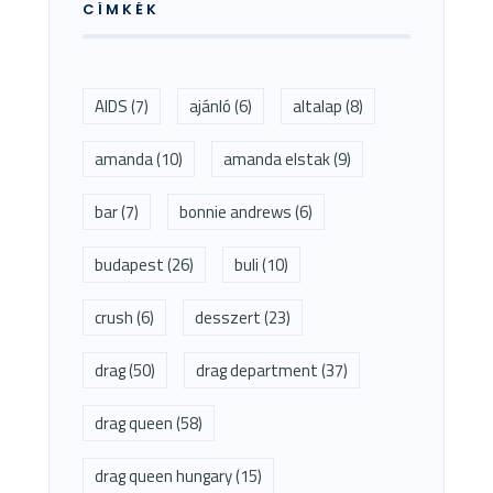
CÍMKÉK
AIDS
(7)
ajánló
(6)
altalap
(8)
amanda
(10)
amanda elstak
(9)
bar
(7)
bonnie andrews
(6)
budapest
(26)
buli
(10)
crush
(6)
desszert
(23)
drag
(50)
drag department
(37)
drag queen
(58)
drag queen hungary
(15)