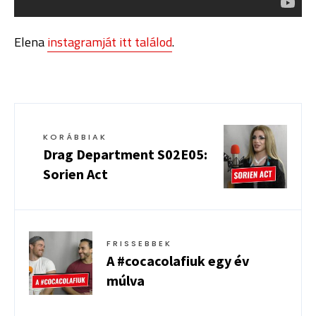
Elena
instagramját itt találod
.
KORÁBBIAK
Drag Department S02E05:
Sorien Act
FRISSEBBEK
A #cocacolafiuk egy év
múlva