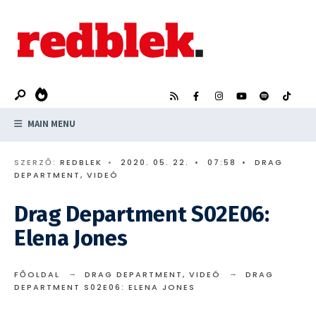
Search
Skip
for:
to
content
MAIN MENU
SZERZŐ:
REDBLEK
•
2020. 05. 22.
•
07:58
•
DRAG
DEPARTMENT
,
VIDEÓ
Drag Department S02E06:
Elena Jones
FŐOLDAL
DRAG DEPARTMENT
,
VIDEÓ
DRAG
DEPARTMENT S02E06: ELENA JONES