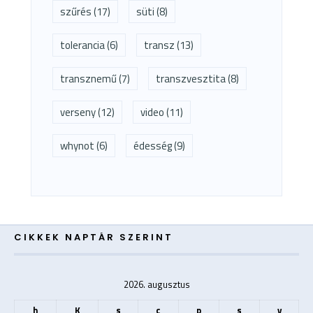
szűrés
(17)
süti
(8)
tolerancia
(6)
transz
(13)
transznemű
(7)
transzvesztita
(8)
verseny
(12)
video
(11)
whynot
(6)
édesség
(9)
CIKKEK NAPTÁR SZERINT
2026. augusztus
h
K
s
c
p
s
v