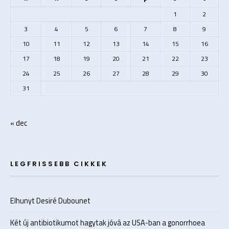
1
2
3
4
5
6
7
8
9
10
11
12
13
14
15
16
17
18
19
20
21
22
23
24
25
26
27
28
29
30
31
« dec
LEGFRISSEBB CIKKEK
Elhunyt Desiré Dubounet
Két új antibiotikumot hagytak jóvá az USA-ban a gonorrhoea