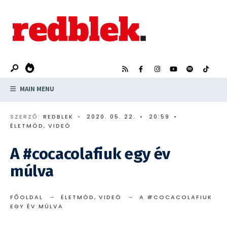
Search
Skip
for:
to
content
MAIN MENU
SZERZŐ:
REDBLEK
•
2020. 05. 22.
•
20:59
•
ÉLETMÓD
,
VIDEÓ
A #cocacolafiuk egy év
múlva
FŐOLDAL
ÉLETMÓD
,
VIDEÓ
A #COCACOLAFIUK
EGY ÉV MÚLVA