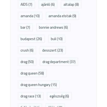
AIDS
(7)
ajánló
(6)
altalap
(8)
amanda
(10)
amanda elstak
(9)
bar
(7)
bonnie andrews
(6)
budapest
(26)
buli
(10)
crush
(6)
desszert
(23)
drag
(50)
drag department
(37)
drag queen
(58)
drag queen hungary
(15)
drag race
(13)
egészség
(6)