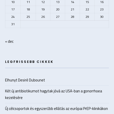
10
11
12
13
14
15
16
17
18
19
20
21
22
23
24
25
26
27
28
29
30
31
« dec
LEGFRISSEBB CIKKEK
Elhunyt Desiré Dubounet
Két új antibiotikumot hagytak jóvá az USA-ban a gonorrhoea
kezelésére
Új célcsoportok és egyszerűbb ellátás az európai PrEP-klinikákon