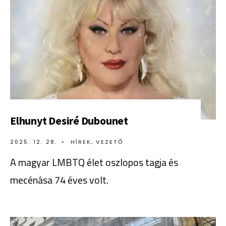
Elhunyt Desiré Dubounet
2025. 12. 28.
•
HÍREK
,
VEZETŐ
A magyar LMBTQ élet oszlopos tagja és
mecénása 74 éves volt.