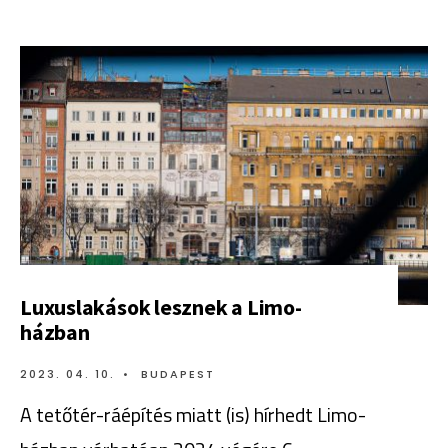
Luxuslakások lesznek a Limo-
házban
2023. 04. 10.
•
BUDAPEST
A tetőtér-ráépítés miatt (is) hírhedt Limo-