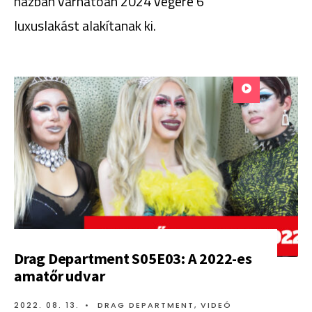
házban várhatóan 2024 végére 6
luxuslakást alakítanak ki.
Drag Department S05E03: A 2022-es
amatőr udvar
2022. 08. 13.
•
DRAG DEPARTMENT
,
VIDEÓ