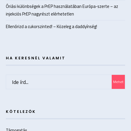
Óriási különbségek a PrEP használatában Európa-szerte – az
injekciós PrEP nagyrészt elérhetetlen
Ellenőrizd a cukorszinted! – Közeleg a daddyínség!
HA KERESNÉL VALAMIT
Search
Mehet
for:
KÖTELEZŐK
Támogatás