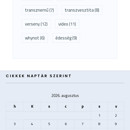
transznemű
(7)
transzvesztita
(8)
verseny
(12)
video
(11)
whynot
(6)
édesség
(9)
CIKKEK NAPTÁR SZERINT
2026. augusztus
h
K
s
c
p
s
v
1
2
3
4
5
6
7
8
9