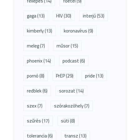
fellépés
(14)
főétel
(9)
gaga
(13)
HIV
(30)
interjú
(53)
kimberly
(13)
koronavírus
(9)
meleg
(7)
műsor
(15)
phoenix
(14)
podcast
(6)
pornó
(8)
PrEP
(29)
pride
(13)
redblek
(6)
sorozat
(14)
szex
(7)
szórakozóhely
(7)
szűrés
(17)
süti
(8)
tolerancia
(6)
transz
(13)