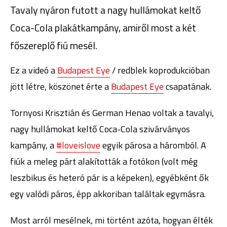
Tavaly nyáron futott a nagy hullámokat keltő
Coca-Cola plakátkampány, amiről most a két
főszereplő fiú mesél.
Ez a videó a
Budapest Eye
/ redblek koprodukcióban
jött létre, köszönet érte a
Budapest Eye
csapatának.
Tornyosi Krisztián és German Henao voltak a tavalyi,
nagy hullámokat keltő Coca-Cola szivárványos
kampány, a
#loveislove
egyik párosa a háromból. A
fiúk a meleg párt alakították a fotókon (volt még
leszbikus és heteró pár is a képeken), egyébként ők
egy valódi páros, épp akkoriban találtak egymásra.
Most arról mesélnek, mi történt azóta, hogyan élték