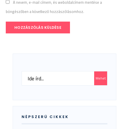
A nevem, e-mail címem, és weboldalcímem mentése a
böngészőben a következő hozzászólásomhoz.
Search
Mehet
for:
NÉPSZERŰ CIKKEK