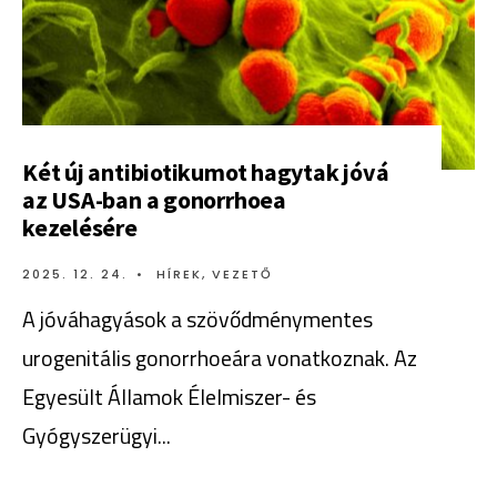
Két új antibiotikumot hagytak jóvá
az USA-ban a gonorrhoea
kezelésére
2025. 12. 24.
•
HÍREK
,
VEZETŐ
A jóváhagyások a szövődménymentes
urogenitális gonorrhoeára vonatkoznak. Az
Egyesült Államok Élelmiszer- és
Gyógyszerügyi
...