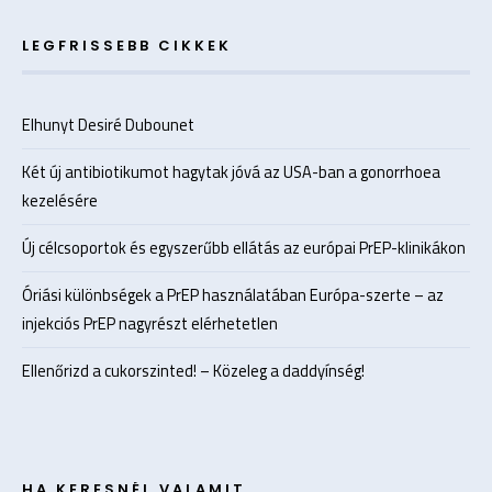
LEGFRISSEBB CIKKEK
Elhunyt Desiré Dubounet
Két új antibiotikumot hagytak jóvá az USA-ban a gonorrhoea
kezelésére
Új célcsoportok és egyszerűbb ellátás az európai PrEP-klinikákon
Óriási különbségek a PrEP használatában Európa-szerte – az
injekciós PrEP nagyrészt elérhetetlen
Ellenőrizd a cukorszinted! – Közeleg a daddyínség!
HA KERESNÉL VALAMIT