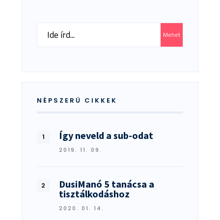
Search
Mehet
for:
NÉPSZERŰ CIKKEK
Így neveld a sub-odat
2019. 11. 09.
DusiManó 5 tanácsa a
tisztálkodáshoz
2020. 01. 14.