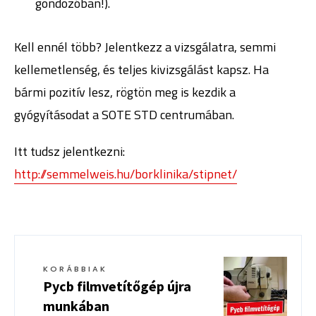
gondozóban!).
Kell ennél több? Jelentkezz a vizsgálatra, semmi
kellemetlenség, és teljes kivizsgálást kapsz. Ha
bármi pozitív lesz, rögtön meg is kezdik a
gyógyításodat a SOTE STD centrumában.
Itt tudsz jelentkezni:
http://semmelweis.hu/borklinika/stipnet/
KORÁBBIAK
Pycb filmvetítőgép újra
munkában