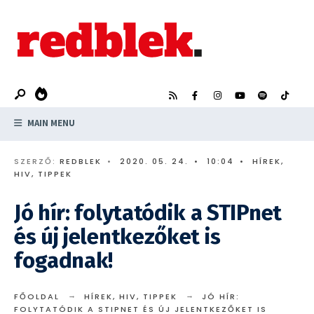
Search
Skip
for:
to
content
MAIN MENU
SZERZŐ:
REDBLEK
•
2020. 05. 24.
•
10:04
•
HÍREK
,
HIV
,
TIPPEK
Jó hír: folytatódik a STIPnet
és új jelentkezőket is
fogadnak!
FŐOLDAL
HÍREK
,
HIV
,
TIPPEK
JÓ HÍR:
FOLYTATÓDIK A STIPNET ÉS ÚJ JELENTKEZŐKET IS