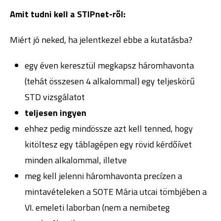
Amit tudni kell a STIPnet-ről:
Miért jó neked, ha jelentkezel ebbe a kutatásba?
egy éven keresztül megkapsz háromhavonta
(tehát összesen 4 alkalommal) egy teljeskörű
STD vizsgálatot
teljesen ingyen
ehhez pedig mindössze azt kell tenned, hogy
kitöltesz egy táblagépen egy rövid kérdőívet
minden alkalommal, illetve
meg kell jelenni háromhavonta precízen a
mintavételeken a SOTE Mária utcai tömbjében a
VI. emeleti laborban (nem a nemibeteg