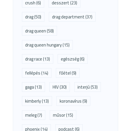
crush
(6)
desszert
(23)
drag
(50)
drag department
(37)
drag queen
(58)
drag queen hungary
(15)
drag race
(13)
egészség
(6)
fellépés
(14)
főétel
(9)
gaga
(13)
HIV
(30)
interjú
(53)
kimberly
(13)
koronavírus
(9)
meleg
(7)
műsor
(15)
phoenix
(14)
podcast
(6)