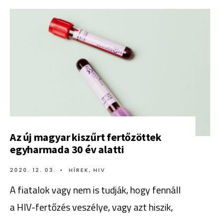
Az új magyar kiszűrt fertőzöttek
egyharmada 30 év alatti
2020. 12. 03.
•
HÍREK
,
HIV
A fiatalok vagy nem is tudják, hogy fennáll
a HIV-fertőzés veszélye, vagy azt hiszik,