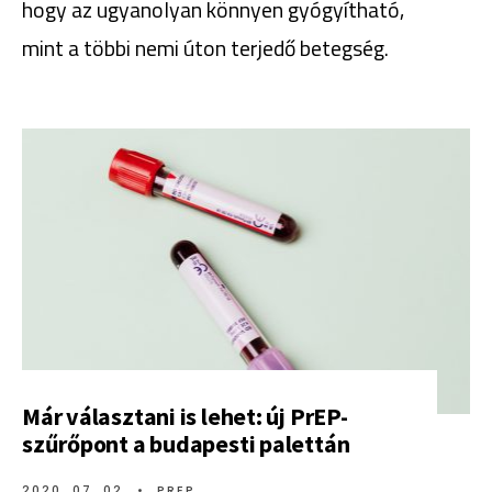
hogy az ugyanolyan könnyen gyógyítható,
mint a többi nemi úton terjedő betegség.
Már választani is lehet: új PrEP-
szűrőpont a budapesti palettán
2020. 07. 02.
•
PREP