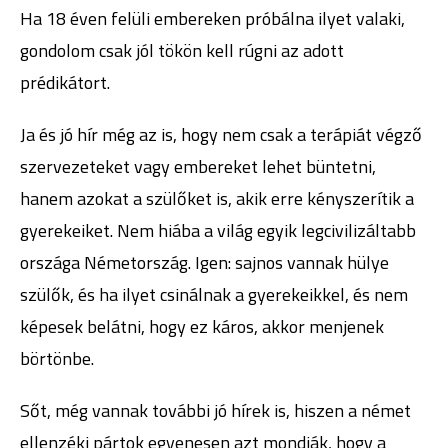
Ha 18 éven felüli embereken próbálna ilyet valaki,
gondolom csak jól tökön kell rúgni az adott
prédikátort.
Ja és jó hír még az is, hogy nem csak a terápiát végző
szervezeteket vagy embereket lehet büntetni,
hanem azokat a szülőket is, akik erre kényszerítik a
gyerekeiket. Nem hiába a világ egyik legcivilizáltabb
országa Németország. Igen: sajnos vannak hülye
szülők, és ha ilyet csinálnak a gyerekeikkel, és nem
képesek belátni, hogy ez káros, akkor menjenek
börtönbe.
Sőt, még vannak további jó hírek is, hiszen a német
ellenzéki pártok egyenesen azt mondják, hogy a