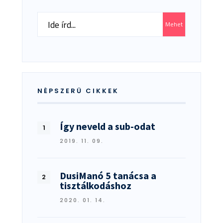
Search
Mehet
for:
NÉPSZERŰ CIKKEK
Így neveld a sub-odat
2019. 11. 09.
DusiManó 5 tanácsa a
tisztálkodáshoz
2020. 01. 14.