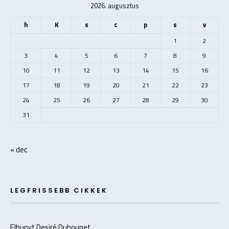
2026. augusztus
h
K
s
c
p
s
v
1
2
3
4
5
6
7
8
9
10
11
12
13
14
15
16
17
18
19
20
21
22
23
24
25
26
27
28
29
30
31
« dec
LEGFRISSEBB CIKKEK
Elhunyt Desiré Dubounet