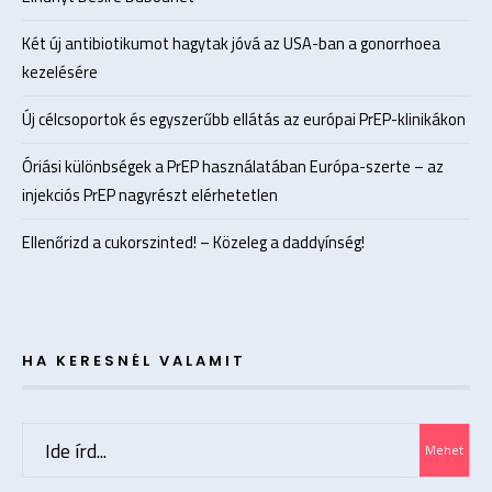
Két új antibiotikumot hagytak jóvá az USA-ban a gonorrhoea
kezelésére
Új célcsoportok és egyszerűbb ellátás az európai PrEP-klinikákon
Óriási különbségek a PrEP használatában Európa-szerte – az
injekciós PrEP nagyrészt elérhetetlen
Ellenőrizd a cukorszinted! – Közeleg a daddyínség!
HA KERESNÉL VALAMIT
Search
Mehet
for: