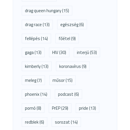
drag queen hungary
(15)
drag race
(13)
egészség
(6)
fellépés
(14)
főétel
(9)
gaga
(13)
HIV
(30)
interjú
(53)
kimberly
(13)
koronavírus
(9)
meleg
(7)
műsor
(15)
phoenix
(14)
podcast
(6)
pornó
(8)
PrEP
(29)
pride
(13)
redblek
(6)
sorozat
(14)