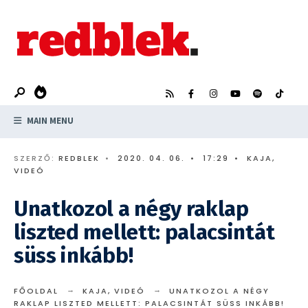
Search
Skip
for:
to
content
MAIN MENU
SZERZŐ:
REDBLEK
•
2020. 04. 06.
•
17:29
•
KAJA
,
VIDEÓ
Unatkozol a négy raklap
liszted mellett: palacsintát
süss inkább!
FŐOLDAL
KAJA
,
VIDEÓ
UNATKOZOL A NÉGY
RAKLAP LISZTED MELLETT: PALACSINTÁT SÜSS INKÁBB!