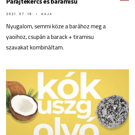
Parajtekercs és baramisu
2021. 07. 19.
•
KAJA
Nyugalom, semmi köze a barához meg a
yaoihoz, csupán a barack + tiramisu
szavakat kombináltam.