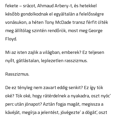
fekete – srácot, Ahmaud Arbery-t, és hetekkel
később gondolkodnak el egyáltalán a felelősségre
vonásukon, a héten Tony McDade transz férfit ölték
meg állítólag szintén rendőrök, most meg George
Floyd.
Mi az isten zajlik a világban, emberek? Ez teljesen
nyílt, gátlástalan, leplezetlen rasszizmus.
Rasszizmus.
De ez tényleg nem zavart eddig senkit? Ez így tök
oké? Tök oké, hogy rátérdelnek a nyakadra, oszt nyóc’
perc után jónapot? Aztán fogja magát, megissza a
kávéját, megírja a jelentést, jóvégezte’ a dógát’, oszt