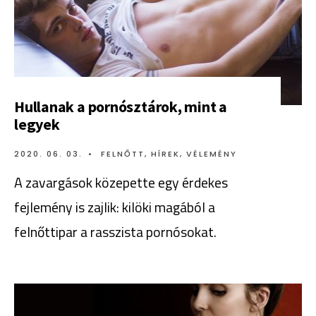
Hullanak a pornósztárok, mint a
legyek
2020. 06. 03.
•
FELNŐTT
,
HÍREK
,
VÉLEMÉNY
A zavargások közepette egy érdekes
fejlemény is zajlik: kilöki magából a
felnőttipar a rasszista pornósokat.