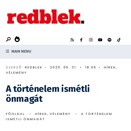
Search
Skip
for:
to
content
MAIN MENU
SZERZŐ:
REDBLEK
•
2020. 05. 31.
•
18:09
•
HÍREK
,
VÉLEMÉNY
A történelem ismétli
önmagát
FŐOLDAL
HÍREK
,
VÉLEMÉNY
A TÖRTÉNELEM
ISMÉTLI ÖNMAGÁT