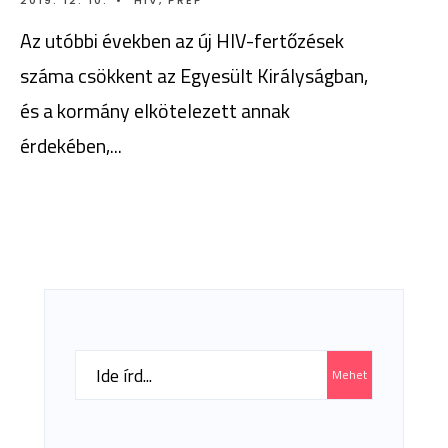
2019. 12. 10.
•
HIV
,
PREP
Az utóbbi években az új HIV-fertőzések
száma csökkent az Egyesült Királyságban,
és a kormány elkötelezett annak
érdekében,
...
Search
Mehet
for: