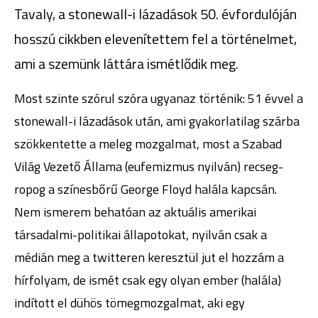
Tavaly, a stonewall-i lázadások 50. évfordulóján
hosszú cikkben elevenítettem fel a történelmet,
ami a szemünk láttára ismétlődik meg.
Most szinte szórul szóra ugyanaz történik: 51 évvel a
stonewall-i lázadások után, ami gyakorlatilag szárba
szökkentette a meleg mozgalmat, most a Szabad
Világ Vezető Állama (eufemizmus nyilván) recseg-
ropog a színesbőrű George Floyd halála kapcsán.
Nem ismerem behatóan az aktuális amerikai
társadalmi-politikai állapotokat, nyilván csak a
médián meg a twitteren keresztül jut el hozzám a
hírfolyam, de ismét csak egy olyan ember (halála)
indított el dühös tömegmozgalmat, aki egy