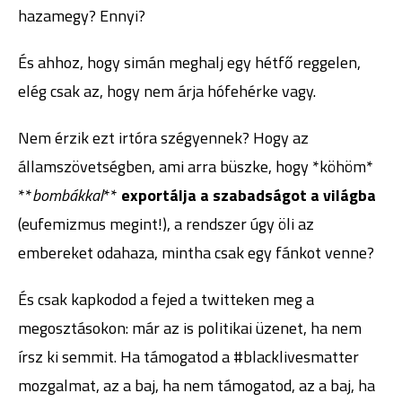
hazamegy? Ennyi?
És ahhoz, hogy simán meghalj egy hétfő reggelen,
elég csak az, hogy nem árja hófehérke vagy.
Nem érzik ezt irtóra szégyennek? Hogy az
államszövetségben, ami arra büszke, hogy *köhöm*
**
bombákkal
**
exportálja a szabadságot a világba
(eufemizmus megint!), a rendszer úgy öli az
embereket odahaza, mintha csak egy fánkot venne?
És csak kapkodod a fejed a twitteken meg a
megosztásokon: már az is politikai üzenet, ha nem
írsz ki semmit. Ha támogatod a #blacklivesmatter
mozgalmat, az a baj, ha nem támogatod, az a baj, ha