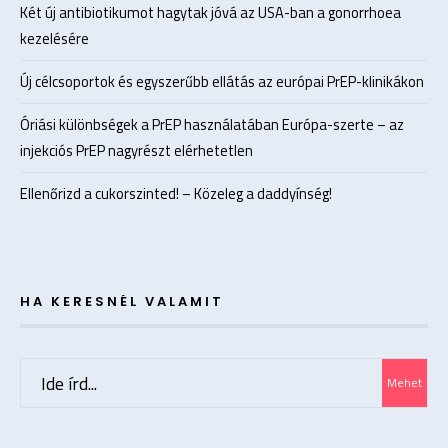
Két új antibiotikumot hagytak jóvá az USA-ban a gonorrhoea
kezelésére
Új célcsoportok és egyszerűbb ellátás az európai PrEP-klinikákon
Óriási különbségek a PrEP használatában Európa-szerte – az
injekciós PrEP nagyrészt elérhetetlen
Ellenőrizd a cukorszinted! – Közeleg a daddyínség!
HA KERESNÉL VALAMIT
Search
Mehet
for: