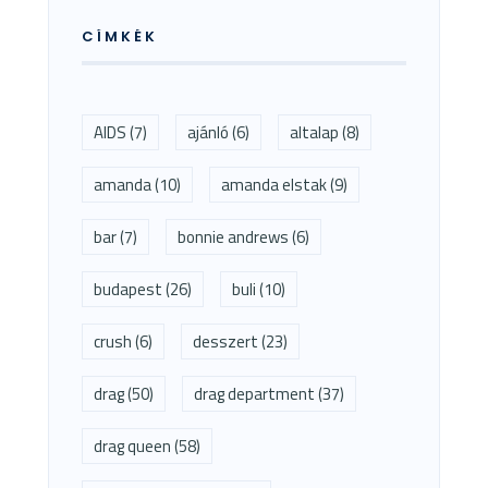
CÍMKÉK
AIDS
(7)
ajánló
(6)
altalap
(8)
amanda
(10)
amanda elstak
(9)
bar
(7)
bonnie andrews
(6)
budapest
(26)
buli
(10)
crush
(6)
desszert
(23)
drag
(50)
drag department
(37)
drag queen
(58)