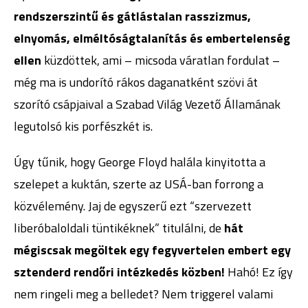
rendszerszintű és gátlástalan rasszizmus,
elnyomás, elméltóságtalanítás és embertelenség
ellen
küzdöttek, ami – micsoda váratlan fordulat –
még ma is undorító rákos daganatként szövi át
szorító csápjaival a Szabad Világ Vezető Államának
legutolsó kis porfészkét is.
Úgy tűnik, hogy George Floyd halála kinyitotta a
szelepet a kuktán, szerte az USÁ-ban forrong a
közvélemény. Jaj de egyszerű ezt “szervezett
liberóbaloldali tüntikéknek” titulálni, de
hát
mégiscsak megöltek egy fegyvertelen embert egy
sztenderd rendőri intézkedés közben!
Hahó! Ez így
nem ringeli meg a belledet? Nem triggerel valami