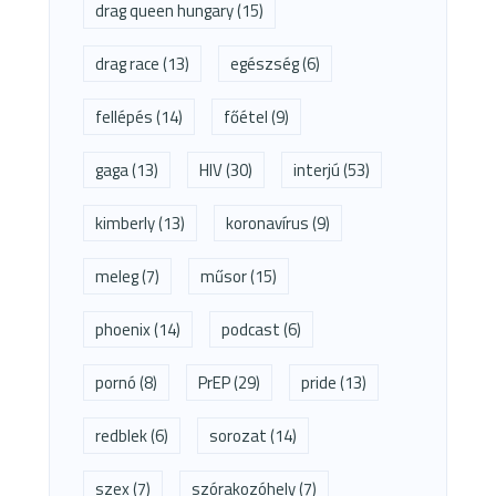
drag queen hungary
(15)
drag race
(13)
egészség
(6)
fellépés
(14)
főétel
(9)
gaga
(13)
HIV
(30)
interjú
(53)
kimberly
(13)
koronavírus
(9)
meleg
(7)
műsor
(15)
phoenix
(14)
podcast
(6)
pornó
(8)
PrEP
(29)
pride
(13)
redblek
(6)
sorozat
(14)
szex
(7)
szórakozóhely
(7)