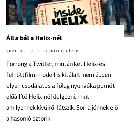
Áll a bál a Helix-nél
2021. 05. 03.
•
FELNŐTT
,
HÍREK
Forrong a Twitter, miután két Helix-es
felnőttfilm-modell is kitálalt: nem éppen
olyan csodálatos a főleg nyunyóka pornót
előállító Helix-nél dolgozni, mint
amilyennek kívülről látszik. Sorra jönnek elő
a hasonló sztorik.