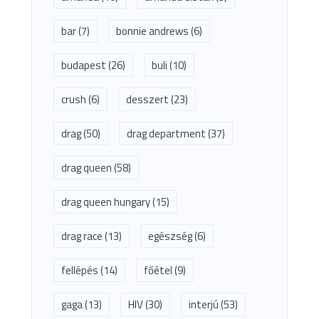
bar
(7)
bonnie andrews
(6)
budapest
(26)
buli
(10)
crush
(6)
desszert
(23)
drag
(50)
drag department
(37)
drag queen
(58)
drag queen hungary
(15)
drag race
(13)
egészség
(6)
fellépés
(14)
főétel
(9)
gaga
(13)
HIV
(30)
interjú
(53)