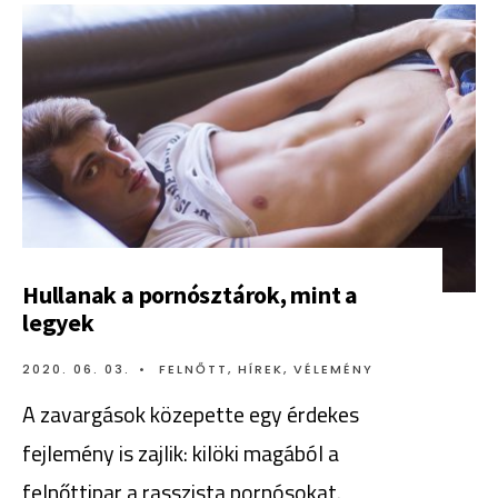
Hullanak a pornósztárok, mint a
legyek
2020. 06. 03.
•
FELNŐTT
,
HÍREK
,
VÉLEMÉNY
A zavargások közepette egy érdekes
fejlemény is zajlik: kilöki magából a
felnőttipar a rasszista pornósokat.