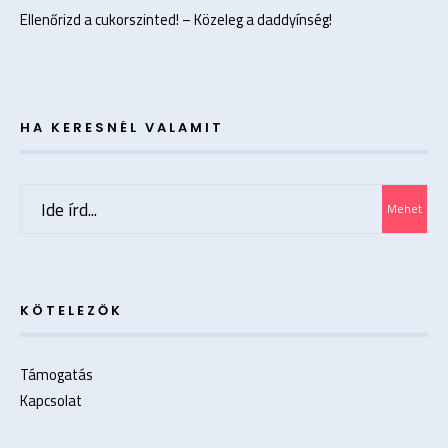
Ellenőrizd a cukorszinted! – Közeleg a daddyínség!
HA KERESNÉL VALAMIT
Search
Mehet
for:
KÖTELEZŐK
Támogatás
Kapcsolat