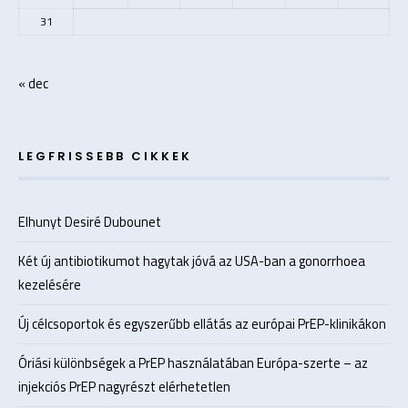
31
« dec
LEGFRISSEBB CIKKEK
Elhunyt Desiré Dubounet
Két új antibiotikumot hagytak jóvá az USA-ban a gonorrhoea
kezelésére
Új célcsoportok és egyszerűbb ellátás az európai PrEP-klinikákon
Óriási különbségek a PrEP használatában Európa-szerte – az
injekciós PrEP nagyrészt elérhetetlen