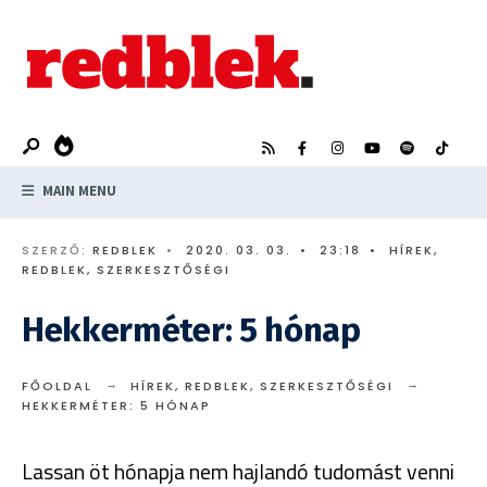
Search
Skip
for:
to
content
MAIN MENU
SZERZŐ:
REDBLEK
•
2020. 03. 03.
•
23:18
•
HÍREK
,
REDBLEK
,
SZERKESZTŐSÉGI
Hekkerméter: 5 hónap
FŐOLDAL
HÍREK
,
REDBLEK
,
SZERKESZTŐSÉGI
HEKKERMÉTER: 5 HÓNAP
Lassan öt hónapja nem hajlandó tudomást venni