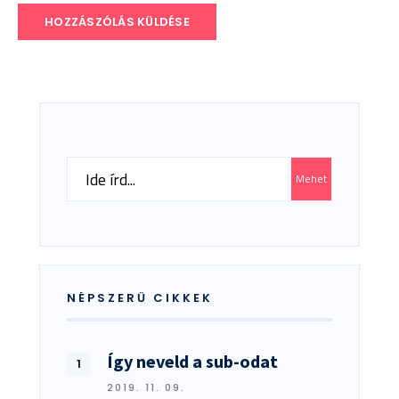
Search
Mehet
for:
NÉPSZERŰ CIKKEK
Így neveld a sub-odat
2019. 11. 09.