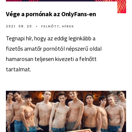
Vége a pornónak az OnlyFans-en
2021. 08. 20.
•
FELNŐTT
,
HÍREK
Tegnapi hír, hogy az eddig leginkább a
fizetős amatőr pornótól népszerű oldal
hamarosan teljesen kivezeti a felnőtt
tartalmat.