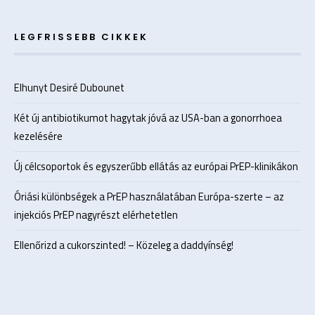
LEGFRISSEBB CIKKEK
Elhunyt Desiré Dubounet
Két új antibiotikumot hagytak jóvá az USA-ban a gonorrhoea
kezelésére
Új célcsoportok és egyszerűbb ellátás az európai PrEP-klinikákon
Óriási különbségek a PrEP használatában Európa-szerte – az
injekciós PrEP nagyrészt elérhetetlen
Ellenőrizd a cukorszinted! – Közeleg a daddyínség!