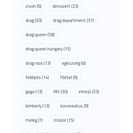
crush
(6)
desszert
(23)
drag
(50)
drag department
(37)
drag queen
(58)
drag queen hungary
(15)
drag race
(13)
egészség
(6)
fellépés
(14)
főétel
(9)
gaga
(13)
HIV
(30)
interjú
(53)
kimberly
(13)
koronavírus
(9)
meleg
(7)
műsor
(15)