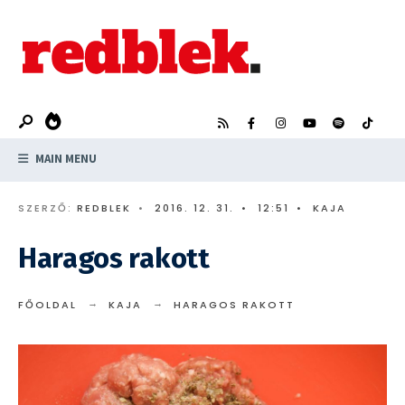
Search
Skip
for:
to
content
MAIN MENU
SZERZŐ:
REDBLEK
•
2016. 12. 31.
•
12:51
•
KAJA
Haragos rakott
FŐOLDAL
KAJA
HARAGOS RAKOTT