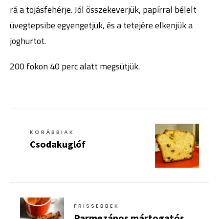
rá a tojásfehérje. Jól összekeverjük, papírral bélelt
üvegtepsibe egyengetjük, és a tetejére elkenjük a
joghurtot.
200 fokon 40 perc alatt megsütjük.
KORÁBBIAK
Csodakuglóf
FRISSEBBEK
Parmezános mártogatós