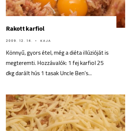
Rakott karfiol
2009. 12. 14.
•
KAJA
Könnyű, gyors étel, még a diéta illúzióját is
megteremti. Hozzávalók: 1 fej karfiol 25
dkg darált hús 1 tasak Uncle Ben’s
...