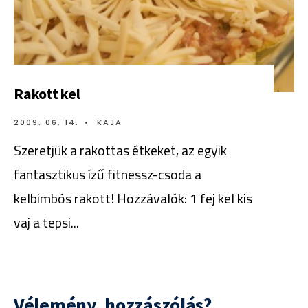
Rakott kel
2009. 06. 14.
•
KAJA
Szeretjük a rakottas étkeket, az egyik
fantasztikus ízű fitnessz-csoda a
kelbimbós rakott! Hozzávalók: 1 fej kel kis
vaj a tepsi
...
Vélemény, hozzászólás?