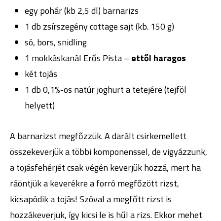
egy pohár (kb 2,5 dl) barnarizs
1 db zsírszegény cottage sajt (kb. 150 g)
só, bors, snidling
1 mokkáskanál Erős Pista –
ettől haragos
két tojás
1 db 0,1%-os natúr joghurt a tetejére (tejföl
helyett)
A barnarizst megfőzzük. A darált csirkemellett
összekeverjük a többi komponenssel, de vigyázzunk,
a tojásfehérjét csak végén keverjük hozzá, mert ha
ráöntjük a keverékre a forró megfőzött rizst,
kicsapódik a tojás! Szóval a megfőtt rizst is
hozzákeverjük, így kicsi le is hűl a rizs. Ekkor mehet