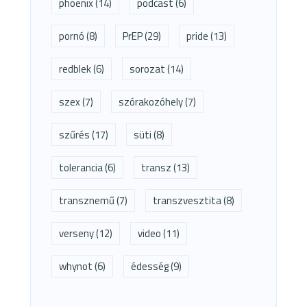
phoenix
(14)
podcast
(6)
pornó
(8)
PrEP
(29)
pride
(13)
redblek
(6)
sorozat
(14)
szex
(7)
szórakozóhely
(7)
szűrés
(17)
süti
(8)
tolerancia
(6)
transz
(13)
transznemű
(7)
transzvesztita
(8)
verseny
(12)
video
(11)
whynot
(6)
édesség
(9)