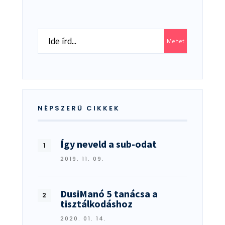
Search
Mehet
for:
NÉPSZERŰ CIKKEK
Így neveld a sub-odat
2019. 11. 09.
DusiManó 5 tanácsa a
tisztálkodáshoz
2020. 01. 14.