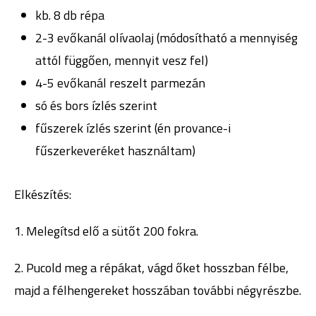
kb. 8 db répa
2-3 evőkanál olívaolaj (módosítható a mennyiség
attól függően, mennyit vesz fel)
4-5 evőkanál reszelt parmezán
só és bors ízlés szerint
fűszerek ízlés szerint (én provance-i
fűszerkeveréket használtam)
Elkészítés:
1. Melegítsd elő a sütőt 200 fokra.
2. Pucold meg a répákat, vágd őket hosszban félbe,
majd a félhengereket hosszában további négyrészbe.