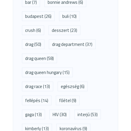
bar
(7)
bonnie andrews
(6)
budapest
(26)
buli
(10)
crush
(6)
desszert
(23)
drag
(50)
drag department
(37)
drag queen
(58)
drag queen hungary
(15)
drag race
(13)
egészség
(6)
fellépés
(14)
főétel
(9)
gaga
(13)
HIV
(30)
interjú
(53)
kimberly
(13)
koronavírus
(9)