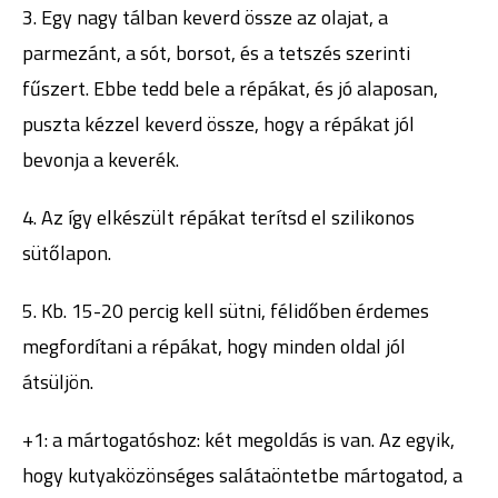
3. Egy nagy tálban keverd össze az olajat, a
parmezánt, a sót, borsot, és a tetszés szerinti
fűszert. Ebbe tedd bele a répákat, és jó alaposan,
puszta kézzel keverd össze, hogy a répákat jól
bevonja a keverék.
4. Az így elkészült répákat terítsd el szilikonos
sütőlapon.
5. Kb. 15-20 percig kell sütni, félidőben érdemes
megfordítani a répákat, hogy minden oldal jól
átsüljön.
+1: a mártogatóshoz: két megoldás is van. Az egyik,
hogy kutyaközönséges salátaöntetbe mártogatod, a