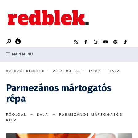
Search
Skip
for:
to
content
MAIN MENU
SZERZŐ:
REDBLEK
•
2017. 03. 19.
•
14:27
•
KAJA
Parmezános mártogatós
répa
FŐOLDAL
KAJA
PARMEZÁNOS MÁRTOGATÓS
RÉPA