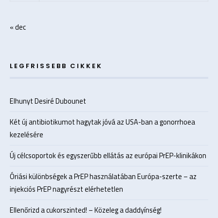
« dec
LEGFRISSEBB CIKKEK
Elhunyt Desiré Dubounet
Két új antibiotikumot hagytak jóvá az USA-ban a gonorrhoea
kezelésére
Új célcsoportok és egyszerűbb ellátás az európai PrEP-klinikákon
Óriási különbségek a PrEP használatában Európa-szerte – az
injekciós PrEP nagyrészt elérhetetlen
Ellenőrizd a cukorszinted! – Közeleg a daddyínség!