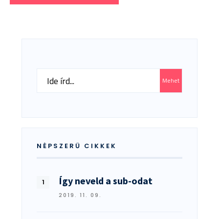
Search
Mehet
for:
NÉPSZERŰ CIKKEK
Így neveld a sub-odat
2019. 11. 09.