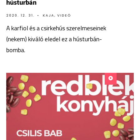
hústurbán
2020. 12. 31.
•
KAJA
,
VIDEÓ
A karfiol és a csirkehús szerelmeseinek
(nekem) kiváló eledel ez a hústurbán-
bomba.