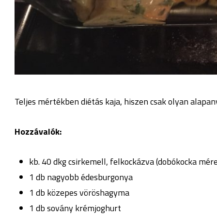
Teljes mértékben diétás kaja, hiszen csak olyan alapa
Hozzávalók:
kb. 40 dkg csirkemell, felkockázva (dobókocka mére
1 db nagyobb édesburgonya
1 db közepes vöröshagyma
1 db sovány krémjoghurt