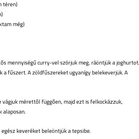
m téren)
n)
oktam még)
tős mennyiségű curry-vel szórjuk meg, ráöntjük a joghurtot
k a fűszert. A zöldfűszereket ugyanígy belekeverjük. A
 vágjuk mérettől függően, majd ezt is felkockázzuk,
k alaposan.
z egész keveréket beleöntjük a tepsibe.