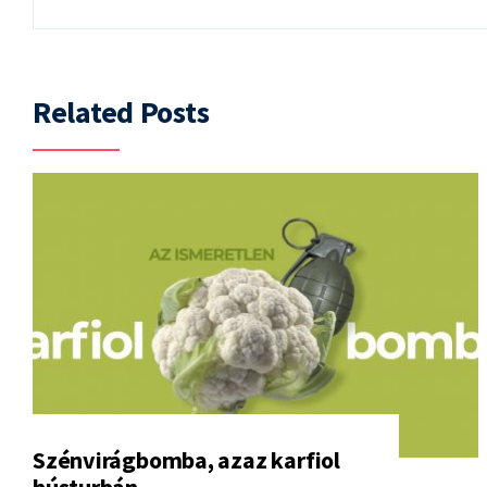
Related Posts
Szénvirágbomba, azaz karfiol
hústurbán