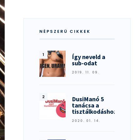
NÉPSZERŰ CIKKEK
Így neveld a
sub-odat
2019. 11. 09.
DusiManó 5
tanácsa a
tisztálkodáshoz
2020. 01. 14.