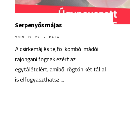
Serpenyős májas
2019. 12. 22.
•
KAJA
A csirkemáj és tejföl kombó imádói
rajongani fognak ezért az
egytálételért, amiből rögtön két tállal
is elfogyaszthatsz.
...