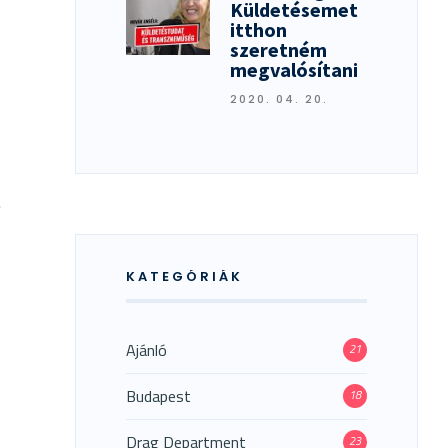
Küldetésemet
itthon
szeretném
megvalósítani
2020. 04. 20.
.
KATEGÓRIÁK
Ajánló
21
Budapest
18
Drag Department
23