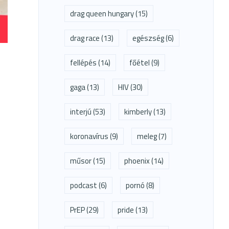
drag queen hungary
(15)
drag race
(13)
egészség
(6)
fellépés
(14)
főétel
(9)
gaga
(13)
HIV
(30)
interjú
(53)
kimberly
(13)
koronavírus
(9)
meleg
(7)
műsor
(15)
phoenix
(14)
podcast
(6)
pornó
(8)
PrEP
(29)
pride
(13)