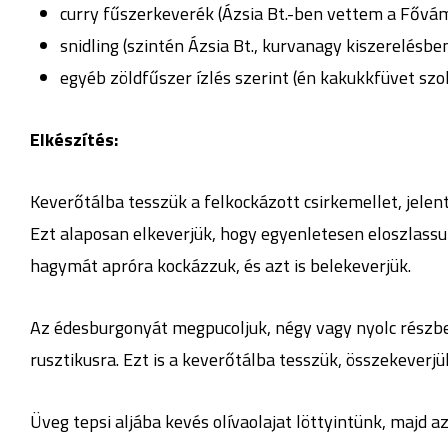
curry fűszerkeverék (Ázsia Bt.-ben vettem a Fővá
snidling (szintén Ázsia Bt., kurvanagy kiszerelésbe
egyéb zöldfűszer ízlés szerint (én kakukkfüvet sz
Elkészítés:
Keverőtálba tesszük a felkockázott csirkemellet, jelen
Ezt alaposan elkeverjük, hogy egyenletesen eloszlassu
hagymát apróra kockázzuk, és azt is belekeverjük.
Az édesburgonyát megpucoljuk, négy vagy nyolc részbe
rusztikusra. Ezt is a keverőtálba tesszük, összekeverjü
Üveg tepsi aljába kevés olívaolajat löttyintünk, majd a