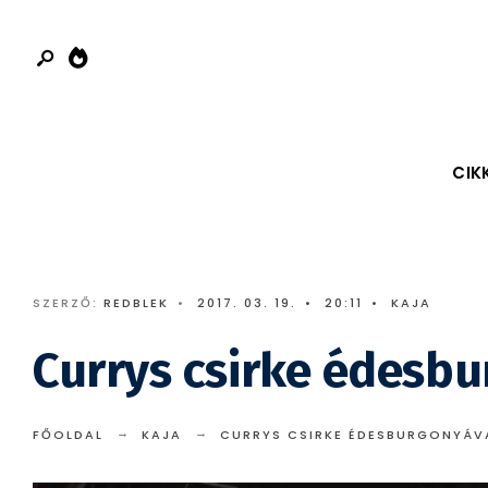
Search
Skip
for:
to
content
CIK
SZERZŐ:
REDBLEK
•
2017. 03. 19.
•
20:11
•
KAJA
Currys csirke édesb
FŐOLDAL
KAJA
CURRYS CSIRKE ÉDESBURGONYÁV