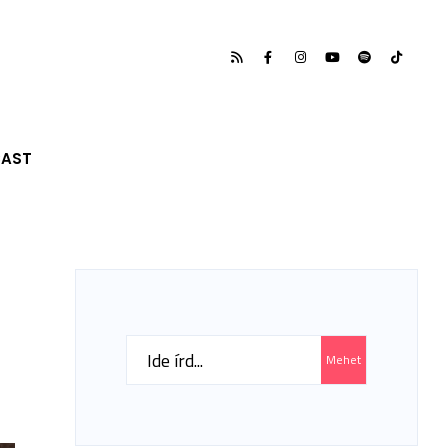
CAST
Search
Mehet
for: