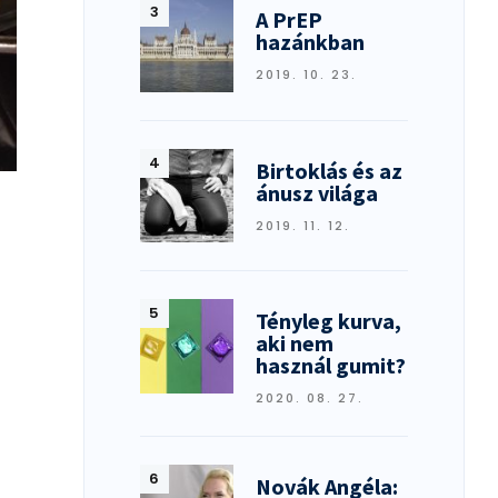
A PrEP
hazánkban
2019. 10. 23.
Birtoklás és az
ánusz világa
2019. 11. 12.
Tényleg kurva,
aki nem
használ gumit?
2020. 08. 27.
Novák Angéla: