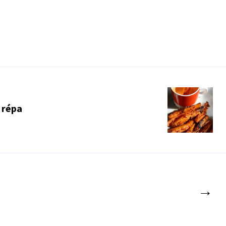
 répa
→