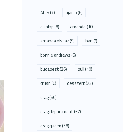
AIDS
(7)
ajánló
(6)
altalap
(8)
amanda
(10)
amanda elstak
(9)
bar
(7)
bonnie andrews
(6)
budapest
(26)
buli
(10)
crush
(6)
desszert
(23)
drag
(50)
drag department
(37)
drag queen
(58)