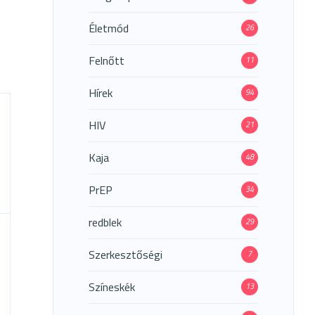
Életmód
26
Felnőtt
11
Hírek
94
HIV
21
Kaja
48
PrEP
34
redblek
29
Szerkesztőségi
7
Színeskék
13