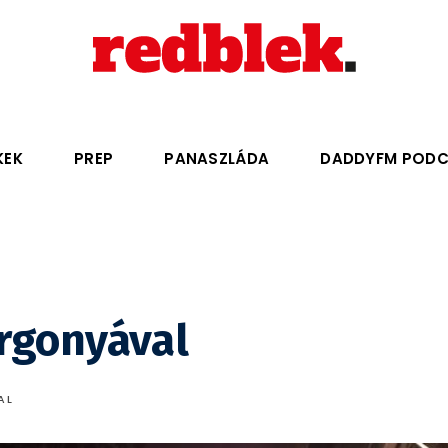
KEK
PREP
PANASZLÁDA
DADDYFM POD
urgonyával
AL