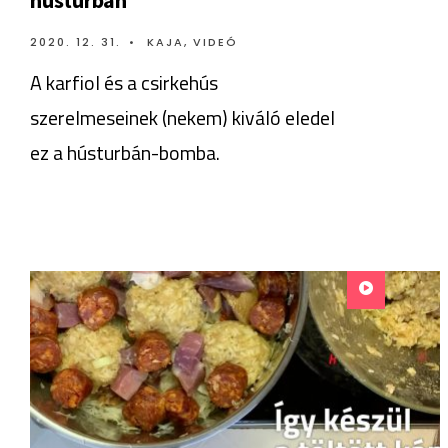
2020. 12. 31.
•
KAJA
,
VIDEÓ
A karfiol és a csirkehús
szerelmeseinek (nekem) kiváló eledel
ez a hústurbán-bomba.