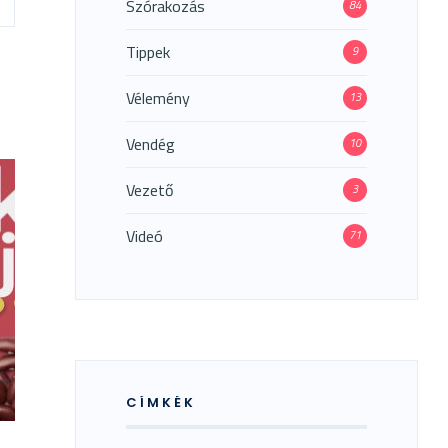
Szórakozás
84
Tippek
9
Vélemény
13
Vendég
10
Vezető
3
Videó
71
CÍMKÉK