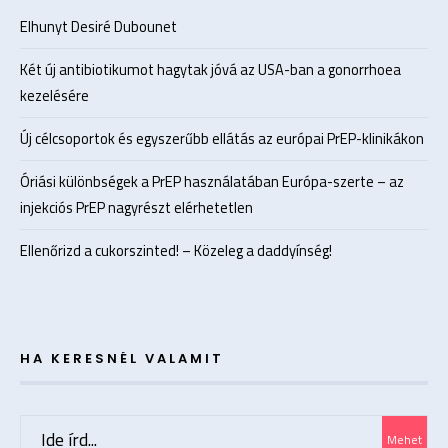
Elhunyt Desiré Dubounet
Két új antibiotikumot hagytak jóvá az USA-ban a gonorrhoea
kezelésére
Új célcsoportok és egyszerűbb ellátás az európai PrEP-klinikákon
Óriási különbségek a PrEP használatában Európa-szerte – az
injekciós PrEP nagyrészt elérhetetlen
Ellenőrizd a cukorszinted! – Közeleg a daddyínség!
HA KERESNÉL VALAMIT
Search
Mehet