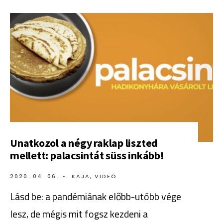
Unatkozol a négy raklap liszted
mellett: palacsintát süss inkább!
2020. 04. 06.
•
KAJA
,
VIDEÓ
Lásd be: a pandémiának előbb-utóbb vége
lesz, de mégis mit fogsz kezdeni a