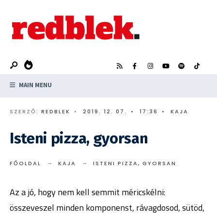
Search
Skip
for:
to
content
MAIN MENU
SZERZŐ:
REDBLEK
•
2019. 12. 07.
•
17:36
•
KAJA
Isteni pizza, gyorsan
FŐOLDAL
KAJA
ISTENI PIZZA, GYORSAN
Az a jó, hogy nem kell semmit méricskélni:
összeveszel minden komponenst, rávagdosod, sütöd,