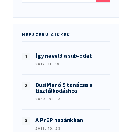
for:
NÉPSZERŰ CIKKEK
Így neveld a sub-odat
2019. 11. 09.
DusiManó 5 tanácsa a
tisztálkodáshoz
2020. 01. 14.
A PrEP hazánkban
2019. 10. 23.