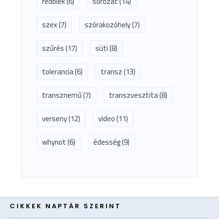
redblek
(6)
sorozat
(14)
szex
(7)
szórakozóhely
(7)
szűrés
(17)
süti
(8)
tolerancia
(6)
transz
(13)
transznemű
(7)
transzvesztita
(8)
verseny
(12)
video
(11)
whynot
(6)
édesség
(9)
CIKKEK NAPTÁR SZERINT