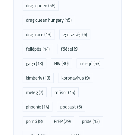
drag queen
(58)
drag queen hungary
(15)
drag race
(13)
egészség
(6)
fellépés
(14)
főétel
(9)
gaga
(13)
HIV
(30)
interjú
(53)
kimberly
(13)
koronavírus
(9)
meleg
(7)
műsor
(15)
phoenix
(14)
podcast
(6)
pornó
(8)
PrEP
(29)
pride
(13)