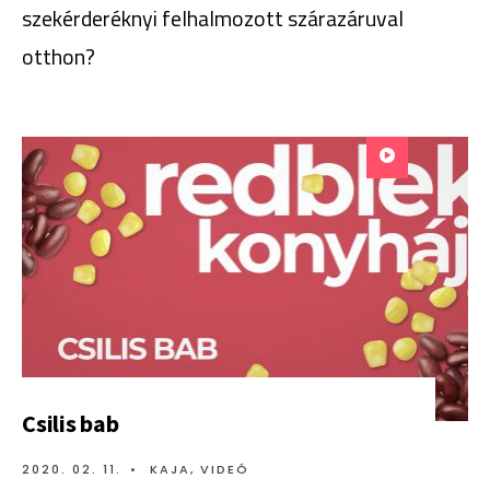
szekérderéknyi felhalmozott szárazáruval
otthon?
Csilis bab
2020. 02. 11.
•
KAJA
,
VIDEÓ