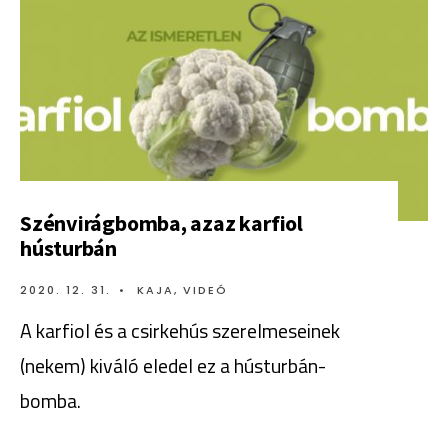
Szénvirágbomba, azaz karfiol
hústurbán
2020. 12. 31.
•
KAJA
,
VIDEÓ
A karfiol és a csirkehús szerelmeseinek
(nekem) kiváló eledel ez a hústurbán-
bomba.