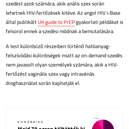
szedést azok számára, akik anális szex során
lehetnek HIV-fertőzések kitéve. Az angol HIV i-Base
által publikált
UK guide to PrEP
gyakorlati példákat is
felsorol ennek a szedési módnak a bemutatására.
A test különböző részeiben történő hatóanyag-
felszívódási különbségek miatt az on-demand szedés
nem javasolt olyan személyek számára, akik a HIV-
fertőzést vaginális szex vagy intravénás
droghasználat során kaphatják el.
KORÁBBIAK
Majd 70 ezren töltötték ki