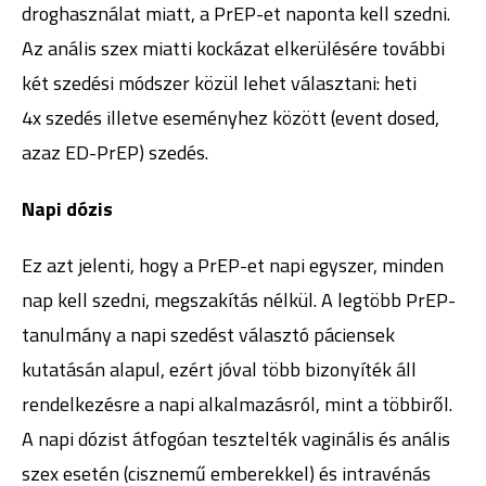
droghasználat miatt, a PrEP-et naponta kell szedni.
Az anális szex miatti kockázat elkerülésére további
két szedési módszer közül lehet választani: heti
4x szedés illetve eseményhez között (event dosed,
azaz ED-PrEP) szedés.
Napi dózis
Ez azt jelenti, hogy a PrEP-et napi egyszer, minden
nap kell szedni, megszakítás nélkül. A legtöbb PrEP-
tanulmány a napi szedést választó páciensek
kutatásán alapul, ezért jóval több bizonyíték áll
rendelkezésre a napi alkalmazásról, mint a többiről.
A napi dózist átfogóan tesztelték vaginális és anális
szex esetén (cisznemű emberekkel) és intravénás