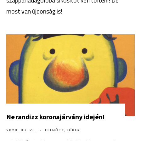
szappanadagolóba síkosítót kell tölteni! De
most van újdonság is!
Ne randizz koronajárvány idején!
2020. 03. 26.
•
FELNŐTT
,
HÍREK