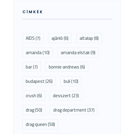
CÍMKÉK
AIDS
(7)
ajánló
(6)
altalap
(8)
amanda
(10)
amanda elstak
(9)
bar
(7)
bonnie andrews
(6)
budapest
(26)
buli
(10)
crush
(6)
desszert
(23)
drag
(50)
drag department
(37)
drag queen
(58)