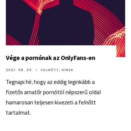
Vége a pornónak az OnlyFans-en
2021. 08. 20.
•
FELNŐTT
,
HÍREK
Tegnapi hír, hogy az eddig leginkább a
fizetős amatőr pornótól népszerű oldal
hamarosan teljesen kivezeti a felnőtt
tartalmat.