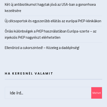
Két új antibiotikumot hagytak jóvá az USA-ban a gonorrhoea
kezelésére
Új célcsoportok és egyszerűbb ellátás az európai PrEP-klinikákon
Óriási különbségek a PrEP használatában Európa-szerte – az
injekciós PrEP nagyrészt elérhetetlen
Ellenőrizd a cukorszinted! – Közeleg a daddyínség!
HA KERESNÉL VALAMIT
Search
Mehet
for: