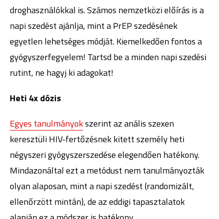
droghasználókkal is. Számos nemzetközi előírás is a
napi szedést ajánlja, mint a PrEP szedésének
egyetlen lehetséges módját. Kiemelkedően fontos a
gyógyszerfegyelem! Tartsd be a minden napi szedési
rutint, ne hagyj ki adagokat!
Heti 4x dózis
Egyes tanulmányok
szerint az anális szexen
keresztüli HIV-fertőzésnek kitett személy heti
négyszeri gyógyszerszedése elegendően hatékony.
Mindazonáltal ezt a metódust nem tanulmányozták
olyan alaposan, mint a napi szedést (randomizált,
ellenőrzött mintán), de az eddigi tapasztalatok
alapján ez a módszer is hatékony.