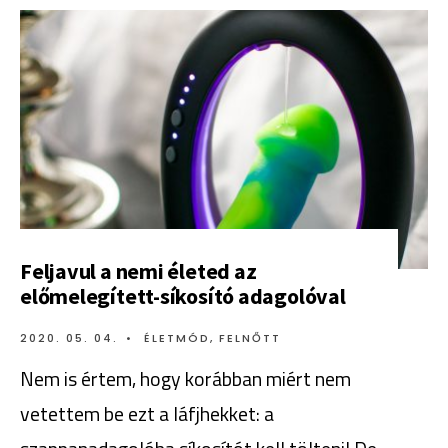
Feljavul a nemi életed az
előmelegített-síkosító adagolóval
2020. 05. 04.
•
ÉLETMÓD
,
FELNŐTT
Nem is értem, hogy korábban miért nem
vetettem be ezt a láfjhekket: a