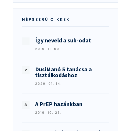
NÉPSZERŰ CIKKEK
Így neveld a sub-odat
2019. 11. 09.
DusiManó 5 tanácsa a
tisztálkodáshoz
2020. 01. 14.
A PrEP hazánkban
2019. 10. 23.