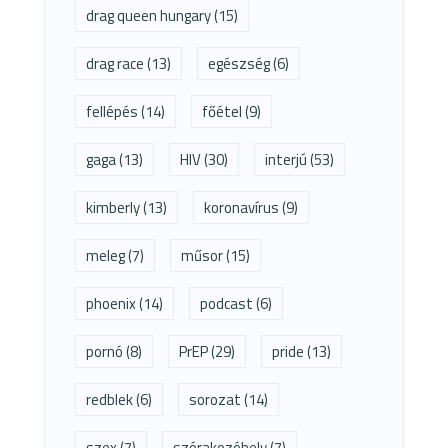
drag queen hungary
(15)
drag race
(13)
egészség
(6)
fellépés
(14)
főétel
(9)
gaga
(13)
HIV
(30)
interjú
(53)
kimberly
(13)
koronavírus
(9)
meleg
(7)
műsor
(15)
phoenix
(14)
podcast
(6)
pornó
(8)
PrEP
(29)
pride
(13)
redblek
(6)
sorozat
(14)
szex
(7)
szórakozóhely
(7)