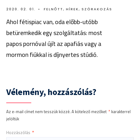
2020. 02. 01.
•
FELNŐTT
,
HÍREK
,
SZÓRAKOZÁS
Ahol fétispiac van, oda előbb-utóbb
betüremkedik egy szolgáltatás: most
papos pornóval újít az apafiás vagy a
mormon fiúkkal is díjnyertes stúdió.
Vélemény, hozzászólás?
Az e-mail címet nem tesszük közzé.
A kötelező mezőket
*
karakterrel
jelöltük
Hozzászólás
*