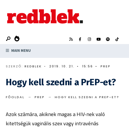
Search
Skip
for:
to
content
MAIN MENU
SZERZŐ:
REDBLEK
•
2019. 10. 21.
•
15:56
•
PREP
Hogy kell szedni a PrEP-et?
FŐOLDAL
PREP
HOGY KELL SZEDNI A PREP-ET?
Azok számára, akiknek magas a HIV-nek való
kitettségük vaginális szex vagy intravénás