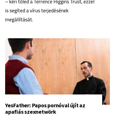
– kéri tőled a Terrence Higgins Trust, ezzel
is segíted a vírus terjedésének
megállítását.
YesFather: Papos pornóval újít az
apafiás szexnetwörk